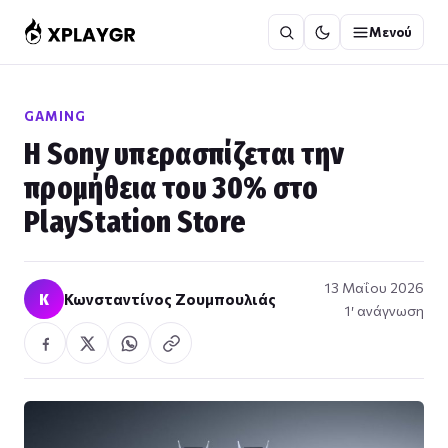
Μετάβαση
Μενού
στο
περιεχόμενο
GAMING
Η Sony υπερασπίζεται την
προμήθεια του 30% στο
PlayStation Store
13 Μαΐου 2026
Κ
Κωνσταντίνος Ζουμπουλιάς
1′ ανάγνωση