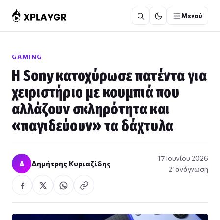
Μετάβαση
Μενού
στο
περιεχόμενο
GAMING
Η Sony κατοχύρωσε πατέντα για
χειριστήριο με κουμπιά που
αλλάζουν σκληρότητα και
«παγιδεύουν» τα δάχτυλα
17 Ιουνίου 2026
Δ
Δημήτρης Κυριαζίδης
2′ ανάγνωση