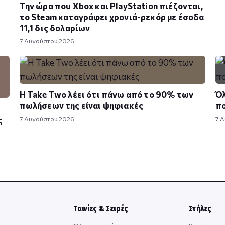
Την ώρα που Xbox και PlayStation πιέζονται,
το Steam καταγράφει χρονιά-ρεκόρ με έσοδα
11,1 δις δολαρίων
7 Αυγούστου 2026
Η Take Twο λέει ότι πάνω από το 90% των
Όλ
πωλήσεων της είναι ψηφιακές
πο
ς
7 Αυγούστου 2026
7 
Ταινίες & Σειρές
Στήλες