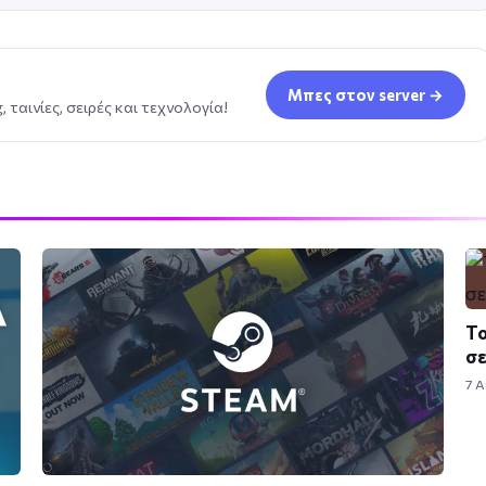
Μπες στον server →
 ταινίες, σειρές και τεχνολογία!
Το
σε
7 