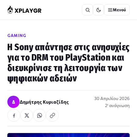
Μετάβαση
Μενού
στο
περιεχόμενο
GAMING
Η Sony απάντησε στις ανησυχίες
για το DRM του PlayStation και
διευκρίνισε τη λειτουργία των
ψηφιακών αδειών
30 Απριλίου 2026
Δ
Δημήτρης Κυριαζίδης
2′ ανάγνωση