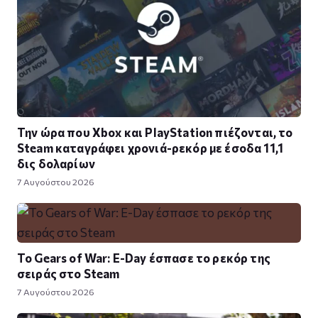
Την ώρα που Xbox και PlayStation πιέζονται, το
Steam καταγράφει χρονιά-ρεκόρ με έσοδα 11,1
δις δολαρίων
7 Αυγούστου 2026
Το Gears of War: E-Day έσπασε το ρεκόρ της
σειράς στο Steam
7 Αυγούστου 2026