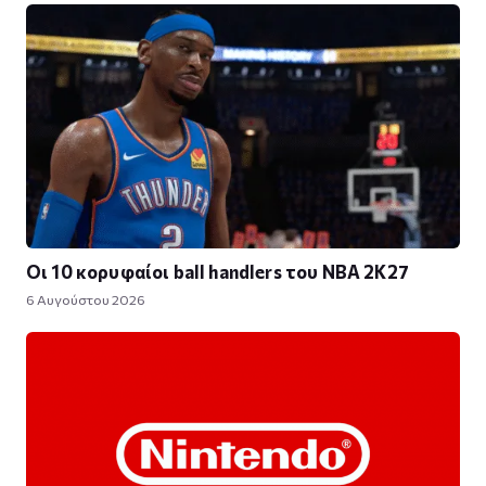
Οι 10 κορυφαίοι ball handlers του NBA 2K27
6 Αυγούστου 2026