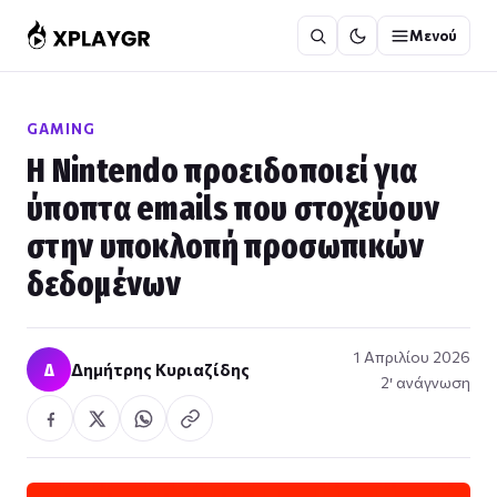
Μετάβαση
Μενού
στο
περιεχόμενο
GAMING
Η Nintendo προειδοποιεί για
ύποπτα emails που στοχεύουν
στην υποκλοπή προσωπικών
δεδομένων
1 Απριλίου 2026
Δ
Δημήτρης Κυριαζίδης
2′ ανάγνωση