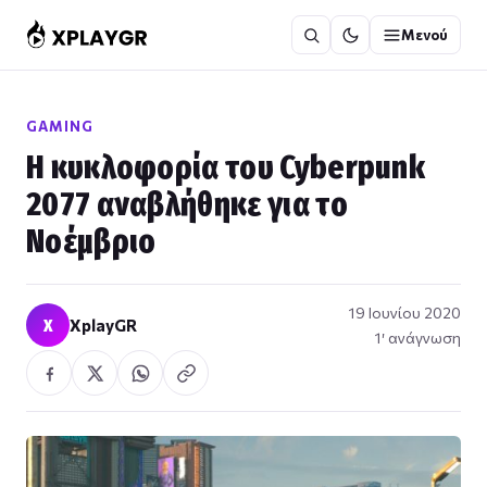
Μετάβαση
Μενού
στο
περιεχόμενο
GAMING
Η κυκλοφορία του Cyberpunk
2077 αναβλήθηκε για το
Νοέμβριο
19 Ιουνίου 2020
X
XplayGR
1′ ανάγνωση