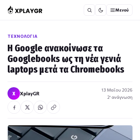
Μετάβαση
Μενού
στο
περιεχόμενο
ΤΕΧΝΟΛΟΓΊΑ
Η Google ανακοίνωσε τα
Googlebooks ως τη νέα γενιά
laptops μετά τα Chromebooks
13 Μαΐου 2026
X
XplayGR
2′ ανάγνωση