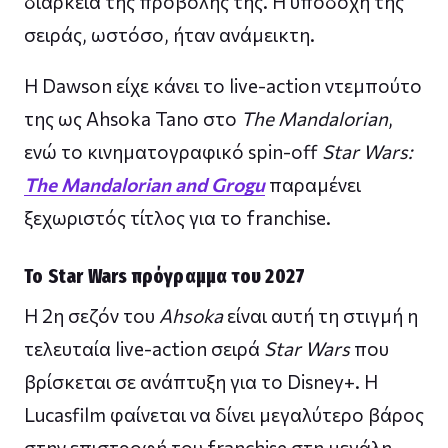
διάρκεια της προβολής της. Η υποδοχή της
σειράς, ωστόσο, ήταν ανάμεικτη.
Η Dawson είχε κάνει το live-action ντεμπούτο
της ως Ahsoka Tano στο
The Mandalorian
,
ενώ το κινηματογραφικό spin-off
Star Wars:
The Mandalorian and Grogu
παραμένει
ξεχωριστός τίτλος για το franchise.
Το Star Wars πρόγραμμα του 2027
Η 2η σεζόν του
Ahsoka
είναι αυτή τη στιγμή η
τελευταία live-action σειρά
Star Wars
που
βρίσκεται σε ανάπτυξη για το Disney+. Η
Lucasfilm φαίνεται να δίνει μεγαλύτερο βάρος
στην επιστροφή του franchise στη μεγάλη