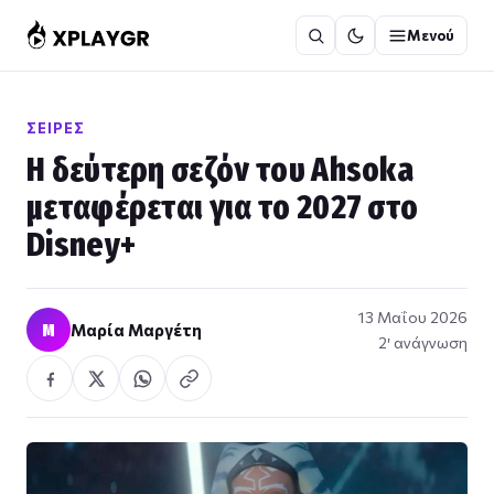
Μετάβαση
Μενού
στο
περιεχόμενο
ΣΕΙΡΈΣ
Η δεύτερη σεζόν του Ahsoka
μεταφέρεται για το 2027 στο
Disney+
13 Μαΐου 2026
Μ
Μαρία Μαργέτη
2′ ανάγνωση