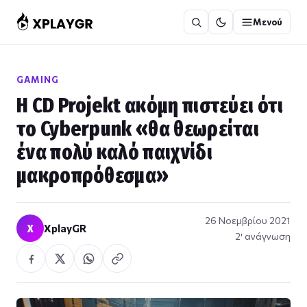
Μετάβαση
Μενού
στο
περιεχόμενο
GAMING
Η CD Projekt ακόμη πιστεύει ότι
το Cyberpunk «θα θεωρείται
ένα πολύ καλό παιχνίδι
μακροπρόθεσμα»
26 Νοεμβρίου 2021
X
XplayGR
2′ ανάγνωση