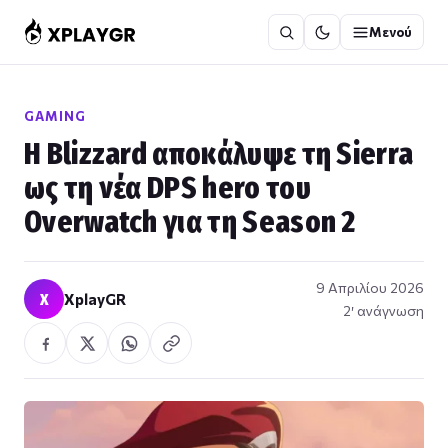
Μετάβαση
Μενού
στο
περιεχόμενο
GAMING
Η Blizzard αποκάλυψε τη Sierra
ως τη νέα DPS hero του
Overwatch για τη Season 2
9 Απριλίου 2026
X
XplayGR
2′ ανάγνωση