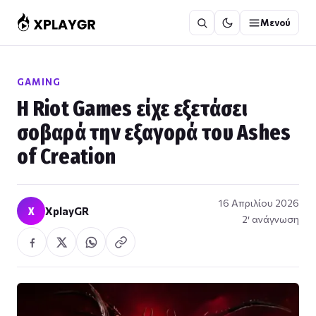
Μετάβαση
Μενού
στο
περιεχόμενο
GAMING
H Riot Games είχε εξετάσει
σοβαρά την εξαγορά του Ashes
of Creation
16 Απριλίου 2026
X
XplayGR
2′ ανάγνωση