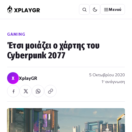
Μετάβαση
Μενού
στο
περιεχόμενο
GAMING
Έτσι μοιάζει ο χάρτης του
Cyberpunk 2077
5 Οκτωβρίου 2020
X
XplayGR
1′ ανάγνωση