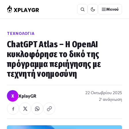
Μετάβαση
Μενού
στο
περιεχόμενο
ΤΕΧΝΟΛΟΓΊΑ
ChatGPT Atlas – H OpenAI
κυκλοφόρησε το δικό της
πρόγραμμα περιήγησης με
τεχνητή νοημοσύνη
22 Οκτωβρίου 2025
X
XplayGR
2′ ανάγνωση