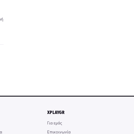
νή
XPLAYGR
Για εμάς
α
Επικοινωνία