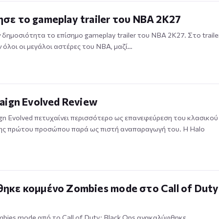
ε το gameplay trailer του NBA 2K27
δημοσιότητα το επίσημο gameplay trailer του NBA 2K27. Στο traile
όλοι οι μεγάλοι αστέρες του NBA, μαζί…
aign Evolved Review
gn Evolved πετυχαίνει περισσότερο ως επανεφεύρεση του κλασικού
σης πρώτου προσώπου παρά ως πιστή αναπαραγωγή του. Η Halo
κε κομμένο Zombies mode στο Call of Duty
bies mode από το Call of Duty: Black Ops ανακαλύφθηκε