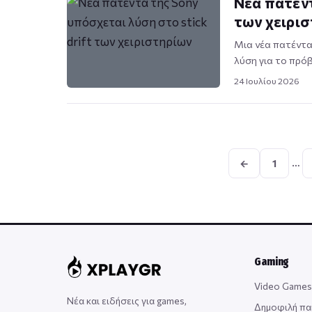
Νέα πατέντ
των χειρι
Μια νέα πατέντα 
λύση για το πρόβ
24 Ιουλίου 2026
…
←
1
Gaming
Video Games
Νέα και ειδήσεις για games,
Δημοφιλή πα