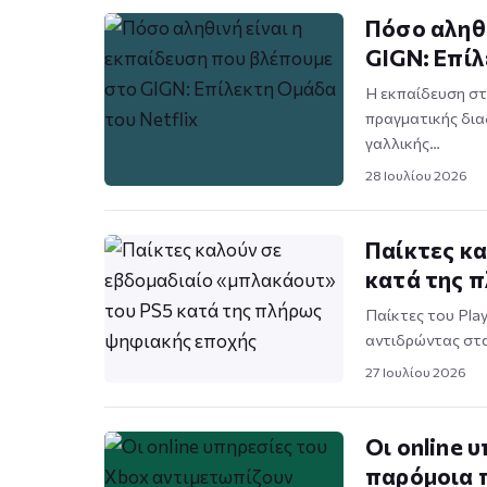
Πόσο αληθι
GIGN: Επίλ
Η εκπαίδευση στ
πραγματικής δια
γαλλικής…
28 Ιουλίου 2026
Παίκτες κ
κατά της 
Παίκτες του Pla
αντιδρώντας στα
27 Ιουλίου 2026
Οι online 
παρόμοια 