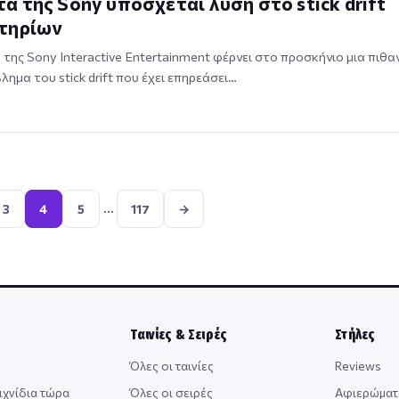
α της Sony υπόσχεται λύση στο stick drift
στηρίων
της Sony Interactive Entertainment φέρνει στο προσκήνιο μια πιθα
λημα του stick drift που έχει επηρεάσει…
Σελιδοποίηση
άρθρων
…
3
4
5
117
→
Ταινίες & Σειρές
Στήλες
Όλες οι ταινίες
Reviews
ιχνίδια τώρα
Όλες οι σειρές
Αφιερώματ