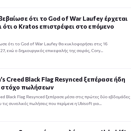
βεβαίωσε ότι το God of War Laufey έρχεται
ι ότι ο Kratos επιστρέφει στο επόμενο
ωσε ότι το God of War Laufey θα κυκλοφορήσει στις 16
7, ενώ ο δημιουργικός επικεφαλής της σειράς, Cory…
n’s Creed Black Flag Resynced ξεπέρασε ήδη
ο στόχο πωλήσεων
reed Black Flag Resynced ξεπέρασε μέσα στις πρώτες δύο εβδομάδες
τις συνολικές πωλήσεις που περίμενε η Ubisoft για…