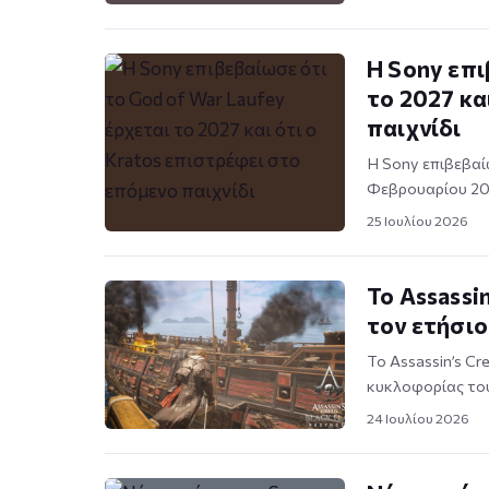
Η Sony επι
το 2027 κα
παιχνίδι
Η Sony επιβεβαί
Φεβρουαρίου 202
25 Ιουλίου 2026
Το Assassi
τον ετήσι
Το Assassin’s C
κυκλοφορίας του 
24 Ιουλίου 2026