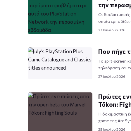
την περασ
Οι διαδικτυακές
οποία εμποδίζει
27 Ιουλίου 2026
Που πήγε τ
Το split-screen 
τηλεόραση και τ
27 Ιουλίου 2026
Πρώτες εντ
Tōkon: Fig
Η δοκιμαστική έκ
game της Arc Sy
25 Ιουλίου 2026