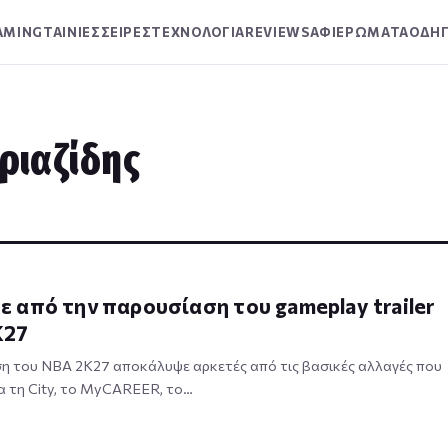
AMING
ΤΑΙΝΙΕΣ
ΣΕΙΡΕΣ
ΤΕΧΝΟΛΟΓΙΑ
REVIEWS
ΑΦΙΕΡΩΜΑΤΑ
ΟΔΗΓ
ριαζίδης
 από την παρουσίαση του gameplay trailer
K27
η του NBA 2K27 αποκάλυψε αρκετές από τις βασικές αλλαγές που
ια τη City, το MyCAREER, το…