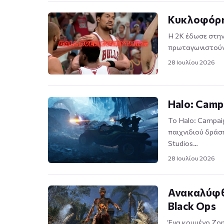
Κυκλοφόρησ
Η 2K έδωσε στην 
πρωταγωνιστούν 
28 Ιουλίου 2026
Halo: Camp
Το Halo: Campai
παιχνιδιού δρά
Studios…
28 Ιουλίου 2026
Ανακαλύφθη
Black Ops
Ένα κομμένο Zom