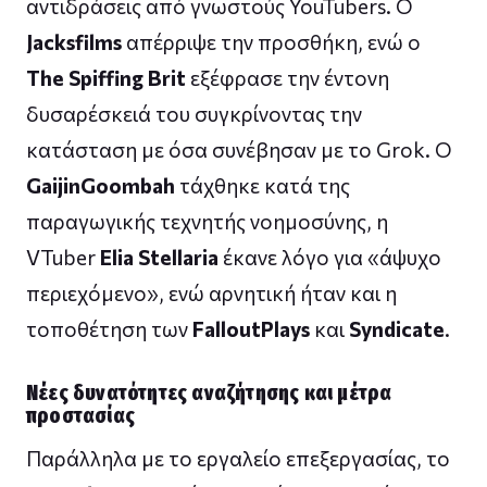
αντιδράσεις από γνωστούς YouTubers. Ο
Jacksfilms
απέρριψε την προσθήκη, ενώ ο
The Spiffing Brit
εξέφρασε την έντονη
δυσαρέσκειά του συγκρίνοντας την
κατάσταση με όσα συνέβησαν με το Grok. Ο
GaijinGoombah
τάχθηκε κατά της
παραγωγικής τεχνητής νοημοσύνης, η
VTuber
Elia Stellaria
έκανε λόγο για «άψυχο
περιεχόμενο», ενώ αρνητική ήταν και η
τοποθέτηση των
FalloutPlays
και
Syndicate
.
Νέες δυνατότητες αναζήτησης και μέτρα
προστασίας
Παράλληλα με το εργαλείο επεξεργασίας, το