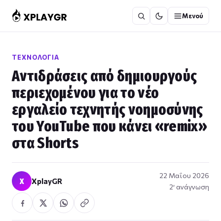
Μετάβαση
Μενού
στο
περιεχόμενο
ΤΕΧΝΟΛΟΓΊΑ
Αντιδράσεις από δημιουργούς
περιεχομένου για το νέο
εργαλείο τεχνητής νοημοσύνης
του YouTube που κάνει «remix»
στα Shorts
22 Μαΐου 2026
X
XplayGR
2′ ανάγνωση