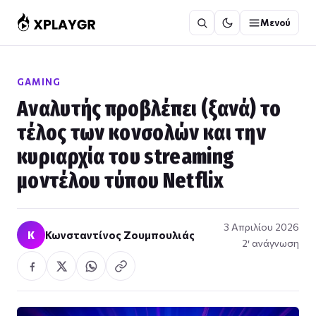
Μετάβαση
Μενού
στο
περιεχόμενο
GAMING
Αναλυτής προβλέπει (ξανά) το
τέλος των κονσολών και την
κυριαρχία του streaming
μοντέλου τύπου Netflix
3 Απριλίου 2026
Κ
Κωνσταντίνος Ζουμπουλιάς
2′ ανάγνωση