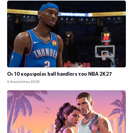
Οι 10 κορυφαίοι ball handlers του NBA 2K27
6 Αυγούστου 2026