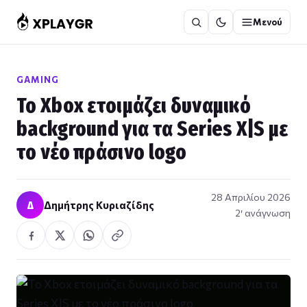
Μετάβαση
Μενού
στο
περιεχόμενο
GAMING
Το Xbox ετοιμάζει δυναμικό
background για τα Series X|S με
το νέο πράσινο logo
28 Απριλίου 2026
Δ
Δημήτρης Κυριαζίδης
2′ ανάγνωση