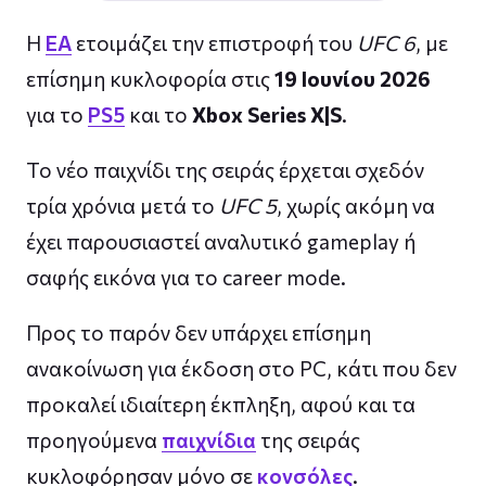
Η
EA
ετοιμάζει την επιστροφή του
UFC 6
, με
επίσημη κυκλοφορία στις
19 Ιουνίου 2026
για το
PS5
και το
Xbox Series X|S
.
Το νέο παιχνίδι της σειράς έρχεται σχεδόν
τρία χρόνια μετά το
UFC 5
, χωρίς ακόμη να
έχει παρουσιαστεί αναλυτικό gameplay ή
σαφής εικόνα για το career mode.
Προς το παρόν δεν υπάρχει επίσημη
ανακοίνωση για έκδοση στο PC, κάτι που δεν
προκαλεί ιδιαίτερη έκπληξη, αφού και τα
προηγούμενα
παιχνίδια
της σειράς
κυκλοφόρησαν μόνο σε
κονσόλες
.