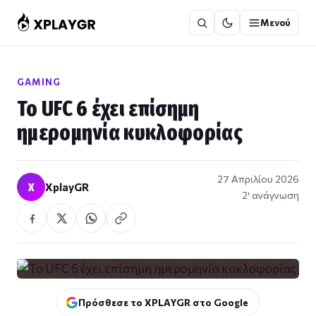
Μετάβαση
Μενού
στο
περιεχόμενο
GAMING
Το UFC 6 έχει επίσημη
ημερομηνία κυκλοφορίας
27 Απριλίου 2026
X
XplayGR
2′ ανάγνωση
Πρόσθεσε το XPLAYGR στο Google