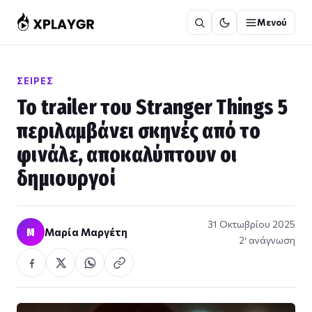
Μετάβαση
Μενού
στο
περιεχόμενο
ΣΕΙΡΈΣ
Το trailer του Stranger Things 5
περιλαμβάνει σκηνές από το
φινάλε, αποκαλύπτουν οι
δημιουργοί
31 Οκτωβρίου 2025
Μ
Μαρία Μαργέτη
2′ ανάγνωση