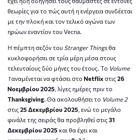
έχει ήδη οδηγήσει τους θαυμαστές σε έντονες
θεωρίες για το πώς αυτή η ενέργεια συνδέεται
με την πλοκή και τον τελικό αγώνα των
ηρώων εναντίον του Vecna.
Η πέμπτη σεζόν του
Stranger Things
θα
κυκλοφορήσει σε τρία μέρη μέσα στους
τελευταίους δύο μήνες του έτους. Το
Volume
1
αναμένεται να φτάσει στο
Netflix
στις
26
Νοεμβρίου 2025
, λίγες ημέρες πριν το
Thanksgiving
. Θα ακολουθήσει το
Volume 2
στις
25 Δεκεμβρίου 2025
, ενώ το μεγάλο
φινάλε της σειράς θα προβληθεί στις
31
Δεκεμβρίου 2025
και θα έχει και