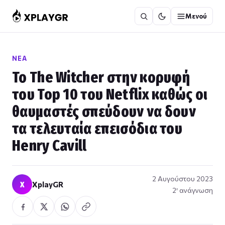
Μετάβαση
Μενού
στο
περιεχόμενο
ΝΈΑ
Το The Witcher στην κορυφή
του Top 10 του Netflix καθώς οι
θαυμαστές σπεύδουν να δουν
τα τελευταία επεισόδια του
Henry Cavill
2 Αυγούστου 2023
X
XplayGR
2′ ανάγνωση