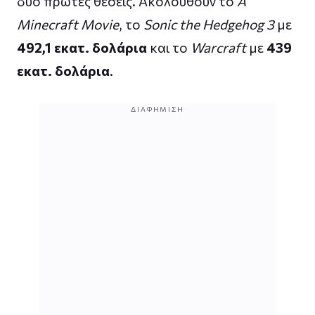
δύο πρώτες θέσεις. Ακολουθούν το
A
Minecraft Movie
, το
Sonic the Hedgehog 3
με
492,1 εκατ. δολάρια
και το
Warcraft
με
439
εκατ. δολάρια
.
ΔΙΑΦΉΜΙΣΗ