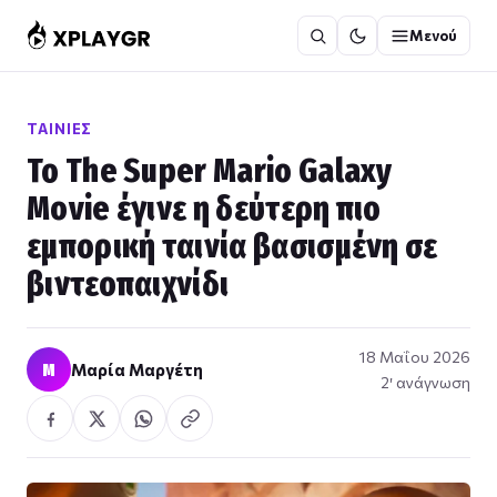
Μετάβαση
Μενού
στο
περιεχόμενο
ΤΑΙΝΊΕΣ
Το The Super Mario Galaxy
Movie έγινε η δεύτερη πιο
εμπορική ταινία βασισμένη σε
βιντεοπαιχνίδι
18 Μαΐου 2026
Μ
Μαρία Μαργέτη
2′ ανάγνωση