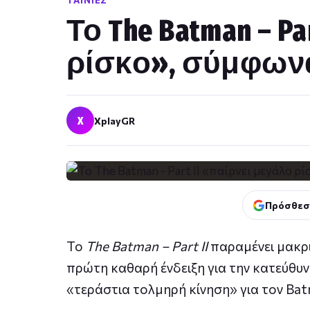
ΤΑΙΝΊΕΣ
Το The Batman – P
ρίσκο», σύμφωνα 
X
XplayGR
Πρόσθεσ
Το
The Batman – Part II
παραμένει μακρι
πρώτη καθαρή ένδειξη για την κατεύθυν
«τεράστια τολμηρή κίνηση» για τον Bat