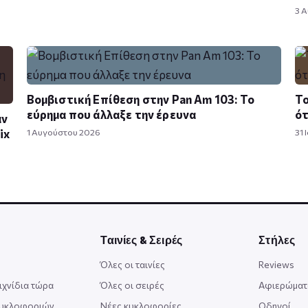
3 
Βομβιστική Επίθεση στην Pan Am 103: Το
Το
εύρημα που άλλαξε την έρευνα
ότ
αν
ix
1 Αυγούστου 2026
31 
Ταινίες & Σειρές
Στήλες
Όλες οι ταινίες
Reviews
ιχνίδια τώρα
Όλες οι σειρές
Αφιερώματ
κυκλοφοριών
Νέες κυκλοφορίες
Οδηγοί