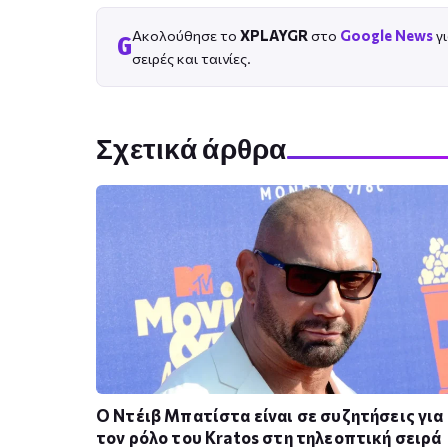
Ακολούθησε το
XPLAYGR
στο
Google News
γι
G
σειρές και ταινίες.
Σχετικά άρθρα
Ο Ντέιβ Μπατίστα είναι σε συζητήσεις για
τον ρόλο του Kratos στη τηλεοπτική σειρά