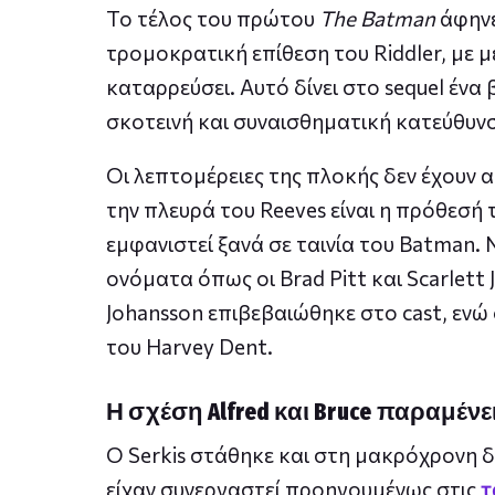
Το τέλος του πρώτου
The Batman
άφηνε
τρομοκρατική επίθεση του Riddler, με 
καταρρεύσει. Αυτό δίνει στο sequel ένα 
σκοτεινή και συναισθηματική κατεύθυνσ
Οι λεπτομέρειες της πλοκής δεν έχουν 
την πλευρά του Reeves είναι η πρόθεσή 
εμφανιστεί ξανά σε ταινία του Batman.
ονόματα όπως οι Brad Pitt και Scarlett
Johansson επιβεβαιώθηκε στο cast, ενώ 
του Harvey Dent.
Η σχέση Alfred και Bruce παραμένε
Ο Serkis στάθηκε και στη μακρόχρονη δ
είχαν συνεργαστεί προηγουμένως στις
τ