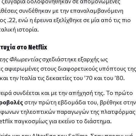
ώ ζευγάρια δολοφονήθηκαν σε απομονωμένες
πιθέσεις συνδέθηκαν με την επαναλαμβανόμενη
 .22, ενώ η έρευνα εξελίχθηκε σε μία από τις πιο
αλική ιστορία.
τυχία στο Netflix
 της Φλωρεντίας
σχεδιάστηκε εξαρχής ως
ίες αφιερωμένες στους διαφορετικούς υπόπτους τη
 την Ιταλία τις δεκαετίες του ’70 και του ’80.
σειρά συνδέεται και με την απήχησή της. Το πρώτο
προβολές
στην πρώτη εβδομάδα του, βρέθηκε στην
λόφωνων τηλεοπτικών παραγωγών της πλατφόρμας
Netflix παγκοσμίως για εκείνο το διάστημα.
side και την AlterEgo του Sollima. Στην παραγωγή