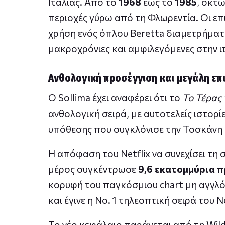
Ιταλίας. Από το
1968
έως το
1985
, οκτ
περιοχές γύρω από τη Φλωρεντία. Οι ε
χρήση ενός όπλου Beretta διαμετρήματος
μακροχρόνιες και αμφιλεγόμενες στην ιτ
Ανθολογική προσέγγιση και μεγάλη επι
Ο Sollima έχει αναφέρει ότι το
Το Τέρας
ανθολογική σειρά, με αυτοτελείς ιστορ
υπόθεσης που συγκλόνισε την Τοσκάνη και
Η απόφαση του Netflix να συνεχίσει τη 
μέρος συγκέντρωσε
9,6 εκατομμύρια 
κορυφή του παγκόσμιου chart μη αγγ
και έγινε η Νο. 1 τηλεοπτική σειρά του 
Το νέο κεφάλαιο παράγεται από τη Wild