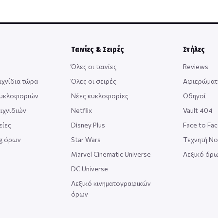
Ταινίες & Σειρές
Στήλες
Όλες οι ταινίες
Reviews
ιχνίδια τώρα
Όλες οι σειρές
Αφιερώματ
κυκλοφοριών
Νέες κυκλοφορίες
Οδηγοί
ιχνιδιών
Netflix
Vault 404
είες
Disney Plus
Face to Fa
ng όρων
Star Wars
Τεχνητή Ν
Marvel Cinematic Universe
Λεξικό όρω
DC Universe
Λεξικό κινηματογραφικών
όρων