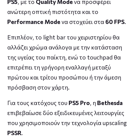
PS5
, με το
Quality Mode
να προσφέρει
ανώτερη οπτική πιστότητα και το
Performance Mode
να στοχεύει στα
60 FPS
.
Επιπλέον, το light bar του χειριστηρίου θα
αλλάζει χρώμα ανάλογα με την κατάσταση
της υγείας του παίκτη, ενώ το touchpad θα
επιτρέπει τη γρήγορη εναλλαγή μεταξύ
πρώτου και τρίτου προσώπου ή την άμεση
πρόσβαση στον χάρτη.
Για τους κατόχους του
PS5 Pro
, η
Bethesda
επιβεβαίωσε δύο εξειδικευμένες λειτουργίες
που χρησιμοποιούν την τεχνολογία upscaling
PSSR
.