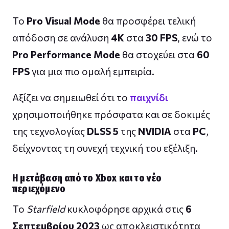
Το
Pro Visual Mode
θα προσφέρει τελική
απόδοση σε ανάλυση
4K
στα
30 FPS
, ενώ το
Pro Performance Mode
θα στοχεύει στα
60
FPS
για μια πιο ομαλή εμπειρία.
Αξίζει να σημειωθεί ότι το
παιχνίδι
χρησιμοποιήθηκε πρόσφατα και σε δοκιμές
της τεχνολογίας
DLSS 5
της
NVIDIA
στα
PC
,
δείχνοντας τη συνεχή τεχνική του εξέλιξη.
Η μετάβαση από το Xbox και το νέο
περιεχόμενο
Το
Starfield
κυκλοφόρησε αρχικά στις
6
Σεπτεμβρίου 2023
ως αποκλειστικότητα