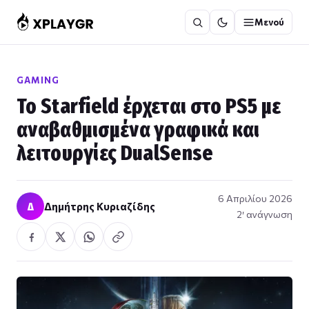
Μετάβαση
Μενού
στο
περιεχόμενο
GAMING
Το Starfield έρχεται στο PS5 με
αναβαθμισμένα γραφικά και
λειτουργίες DualSense
6 Απριλίου 2026
Δ
Δημήτρης Κυριαζίδης
2′ ανάγνωση