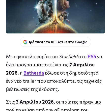
Πρόσθεσε το XPLAYGR στο Google
Με την κυκλοφορία του
Starfield
στο
PS5
να
έχει προγραμματιστεί για τις
7 Απριλίου
2026
, η
Bethesda
έδωσε στη δημοσιότητα
ένα νέο trailer που αποκαλύπτει τις τεχνικές
βελτιώσεις της έκδοσης.
Στις
3 Απριλίου 2026
, οι παίκτες πήραν μια
πρώτη γεύση από την αξιοποίηση του