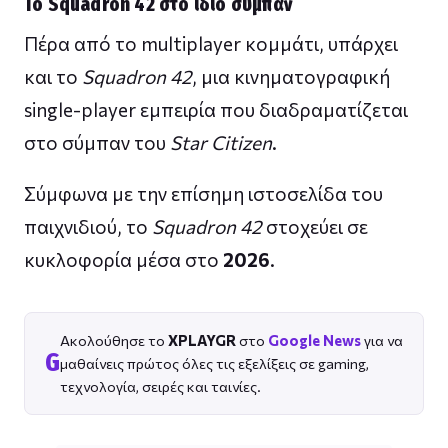
Το Squadron 42 στο ίδιο σύμπαν
Πέρα από το multiplayer κομμάτι, υπάρχει
και το
Squadron 42
, μια κινηματογραφική
single-player εμπειρία που διαδραματίζεται
στο σύμπαν του
Star Citizen
.
Σύμφωνα με την επίσημη ιστοσελίδα του
παιχνιδιού, το
Squadron 42
στοχεύει σε
κυκλοφορία μέσα στο
2026
.
Ακολούθησε το
XPLAYGR
στο
Google News
για να
G
μαθαίνεις πρώτος όλες τις εξελίξεις σε gaming,
τεχνολογία, σειρές και ταινίες.