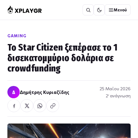
Μετάβαση
Μενού
στο
περιεχόμενο
GAMING
Το Star Citizen ξεπέρασε το 1
δισεκατομμύριο δολάρια σε
crowdfunding
25 Μαΐου 2026
Δ
Δημήτρης Κυριαζίδης
2′ ανάγνωση