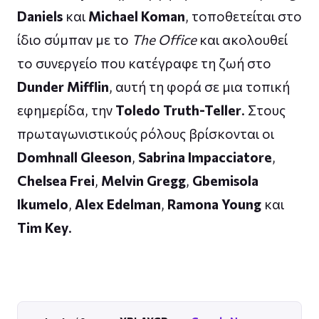
Daniels
και
Michael Koman
, τοποθετείται στο
ίδιο σύμπαν με το
The Office
και ακολουθεί
το συνεργείο που κατέγραφε τη ζωή στο
Dunder Mifflin
, αυτή τη φορά σε μια τοπική
εφημερίδα, την
Toledo Truth-Teller
. Στους
πρωταγωνιστικούς ρόλους βρίσκονται οι
Domhnall Gleeson
,
Sabrina Impacciatore
,
Chelsea Frei
,
Melvin Gregg
,
Gbemisola
Ikumelo
,
Alex Edelman
,
Ramona Young
και
Tim Key
.