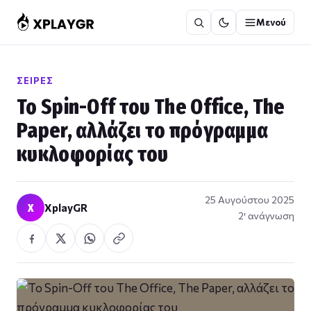
Μετάβαση
Μενού
στο
περιεχόμενο
ΣΕΙΡΈΣ
Το Spin-Off του The Office, The
Paper, αλλάζει το πρόγραμμα
κυκλοφορίας του
25 Αυγούστου 2025
X
XplayGR
2′ ανάγνωση