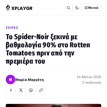
Μετάβαση
Μενού
στο
περιεχόμενο
ΣΕΙΡΈΣ
Το Spider-Noir ξεκινά με
βαθμολογία 90% στο Rotten
Tomatoes πριν από την
πρεμιέρα του
24 Μαΐου 2026
Μ
Μαρία Μαργέτη
2′ ανάγνωση