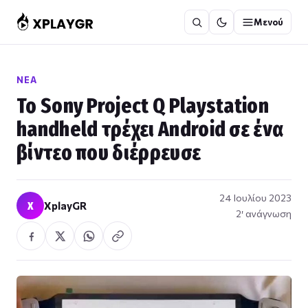
Μετάβαση
Μενού
στο
περιεχόμενο
ΝΈΑ
Το Sony Project Q Playstation
handheld τρέχει Android σε ένα
βίντεο που διέρρευσε
24 Ιουλίου 2023
X
XplayGR
2′ ανάγνωση