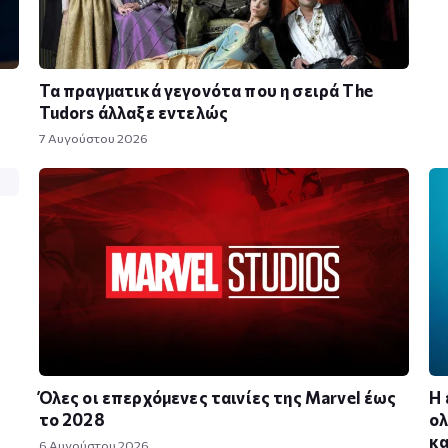
Τα πραγματικά γεγονότα που η σειρά The
Tudors άλλαξε εντελώς
7 Αυγούστου 2026
Όλες οι επερχόμενες ταινίες της Marvel έως
Η 
το 2028
ολ
κα
6 Αυγούστου 2026