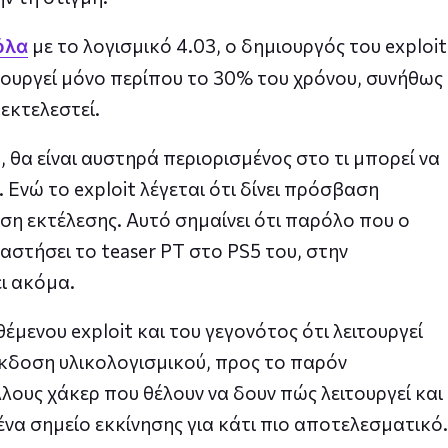
με το λογισμικό 4.03, ο δημιουργός του exploit
όλα
ιτουργεί μόνο περίπου το 30% του χρόνου, συνήθως
εκτελεστεί.
, θα είναι αυστηρά περιορισμένος στο τι μπορεί να
 Ενώ το exploit λέγεται ότι δίνει πρόσβαση
ση εκτέλεσης. Αυτό σημαίνει ότι παρόλο που ο
στήσει το teaser PT στο PS5 του, στην
ι ακόμα.
μενου exploit και του γεγονότος ότι λειτουργεί
έκδοση υλικολογισμικού, προς το παρόν
λους χάκερ που θέλουν να δουν πώς λειτουργεί και
να σημείο εκκίνησης για κάτι πιο αποτελεσματικό.