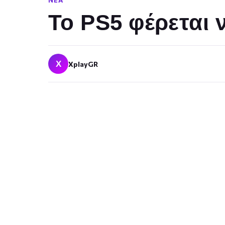
ΝΈΑ
Το PS5 φέρεται να
X
XplayGR