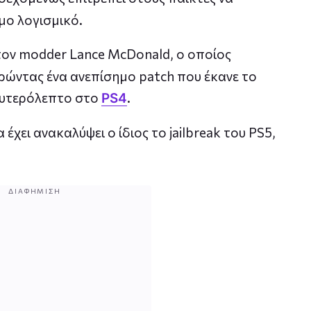
ο λογισμικό.
ον modder Lance McDonald, ο οποίος
ώντας ένα ανεπίσημο patch που έκανε το
δευτερόλεπτο στο
.
PS4
χει ανακαλύψει ο ίδιος το jailbreak του PS5,
ΔΙΑΦΉΜΙΣΗ