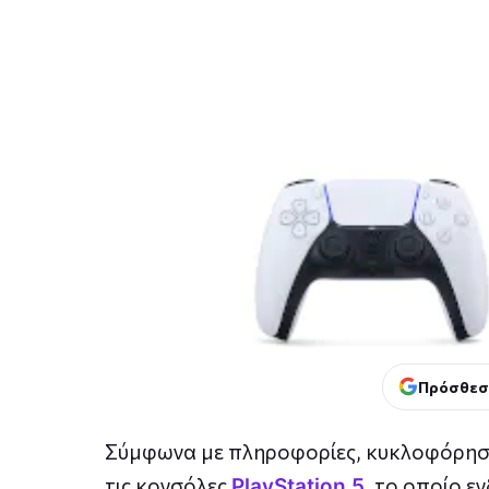
Πρόσθεσ
Σύμφωνα με πληροφορίες, κυκλοφόρησε έ
τις κονσόλες
, το οποίο ε
PlayStation 5