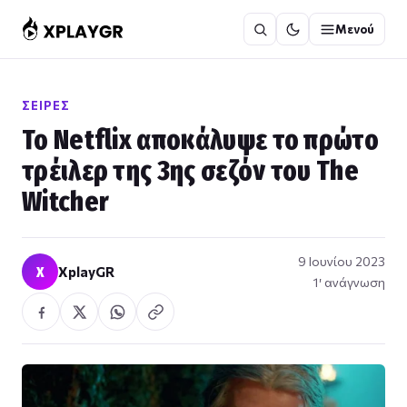
Μετάβαση
Μενού
στο
περιεχόμενο
ΣΕΙΡΈΣ
Το Netflix αποκάλυψε το πρώτο
τρέιλερ της 3ης σεζόν του The
Witcher
9 Ιουνίου 2023
X
XplayGR
1′ ανάγνωση