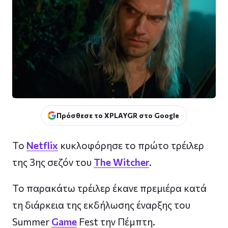
Πρόσθεσε το XPLAYGR στο Google
Το
Netflix
κυκλοφόρησε το πρώτο τρέιλερ
της 3ης σεζόν του
The Witcher
.
Το παρακάτω τρέιλερ έκανε πρεμιέρα κατά
τη διάρκεια της εκδήλωσης έναρξης του
Summer
Game
Fest την Πέμπτη.