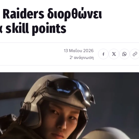
c Raiders διορθώνει
skill points
13 Μαΐου 2026
2′ ανάγνωση