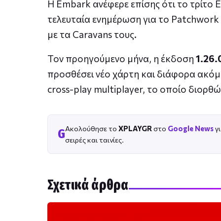
Η Embark ανέφερε επίσης ότι το τρίτο Ex
τελευταία ενημέρωση για το Patchwork 
με τα Caravans τους.
Τον προηγούμενο μήνα, η έκδοση
1.26.
προσθέσει νέο χάρτη και διάφορα ακό
cross-play multiplayer, το οποίο διορθ
Ακολούθησε το
XPLAYGR
στο
Google News
γι
G
σειρές και ταινίες.
Σχετικά άρθρα