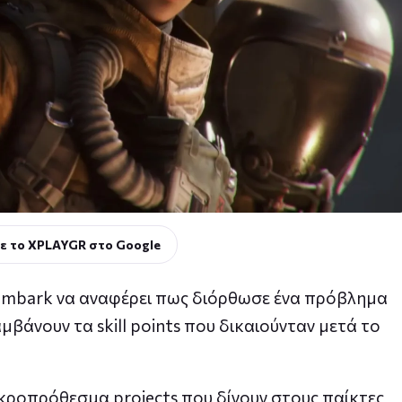
ε το XPLAYGR στο Google
 Embark να αναφέρει πως διόρθωσε ένα πρόβλημα
μβάνουν τα skill points που δικαιούνταν μετά το
μακροπρόθεσμα projects που δίνουν στους παίκτες