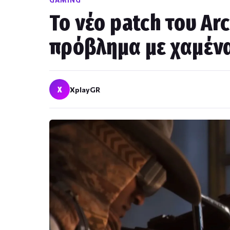
GAMING
Το νέο patch του Ar
πρόβλημα με χαμένα 
X
XplayGR