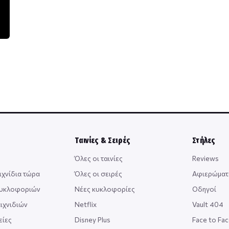
Ταινίες & Σειρές
Στήλες
Όλες οι ταινίες
Reviews
ιχνίδια τώρα
Όλες οι σειρές
Αφιερώματ
κυκλοφοριών
Νέες κυκλοφορίες
Οδηγοί
ιχνιδιών
Netflix
Vault 404
είες
Disney Plus
Face to Fa