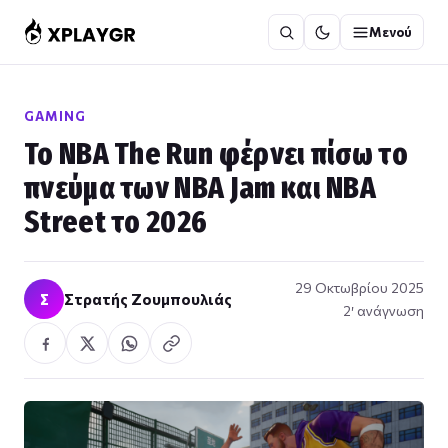
Μετάβαση
Μενού
στο
περιεχόμενο
GAMING
Το NBA The Run φέρνει πίσω το
πνεύμα των NBA Jam και NBA
Street το 2026
29 Οκτωβρίου 2025
Σ
Στρατής Ζουμπουλιάς
2′ ανάγνωση