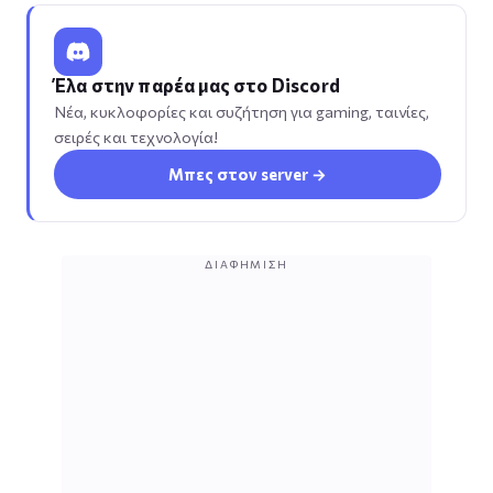
Έλα στην παρέα μας στο Discord
Νέα, κυκλοφορίες και συζήτηση για gaming, ταινίες,
σειρές και τεχνολογία!
Μπες στον server →
ΔΙΑΦΉΜΙΣΗ