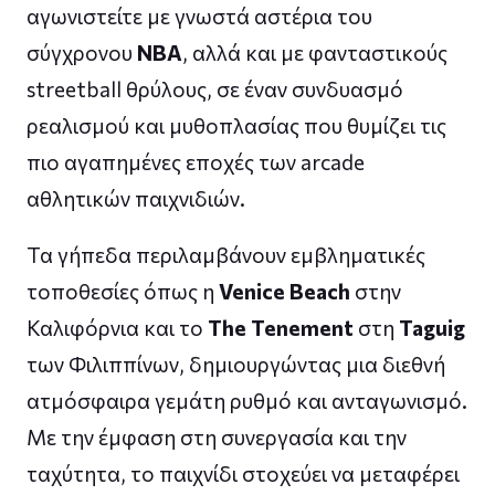
αγωνιστείτε με γνωστά αστέρια του
σύγχρονου
NBA
, αλλά και με φανταστικούς
streetball θρύλους, σε έναν συνδυασμό
ρεαλισμού και μυθοπλασίας που θυμίζει τις
πιο αγαπημένες εποχές των arcade
αθλητικών παιχνιδιών.
Τα γήπεδα περιλαμβάνουν εμβληματικές
τοποθεσίες όπως η
Venice Beach
στην
Καλιφόρνια και το
The Tenement
στη
Taguig
των Φιλιππίνων, δημιουργώντας μια διεθνή
ατμόσφαιρα γεμάτη ρυθμό και ανταγωνισμό.
Με την έμφαση στη συνεργασία και την
ταχύτητα, το παιχνίδι στοχεύει να μεταφέρει