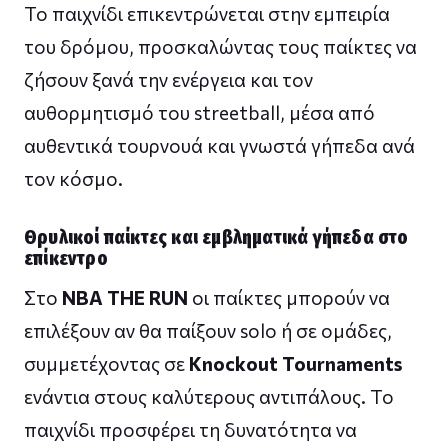
Το παιχνίδι επικεντρώνεται στην εμπειρία
του δρόμου, προσκαλώντας τους παίκτες να
ζήσουν ξανά την ενέργεια και τον
αυθορμητισμό του streetball, μέσα από
αυθεντικά τουρνουά και γνωστά γήπεδα ανά
τον κόσμο.
Θρυλικοί παίκτες και εμβληματικά γήπεδα στο
επίκεντρο
Στο
NBA THE RUN
οι παίκτες μπορούν να
επιλέξουν αν θα παίξουν solo ή σε ομάδες,
συμμετέχοντας σε
Knockout Tournaments
ενάντια στους καλύτερους αντιπάλους. Το
παιχνίδι προσφέρει τη δυνατότητα να