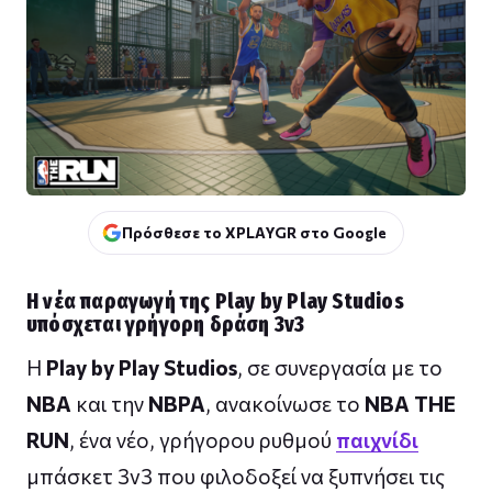
Πρόσθεσε το XPLAYGR στο Google
Η νέα παραγωγή της Play by Play Studios
υπόσχεται γρήγορη δράση 3v3
Η
Play by Play Studios
, σε συνεργασία με το
NBA
και την
NBPA
, ανακοίνωσε το
NBA THE
RUN
, ένα νέο, γρήγορου ρυθμού
παιχνίδι
μπάσκετ 3v3 που φιλοδοξεί να ξυπνήσει τις