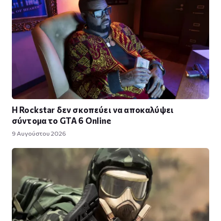
Η Rockstar δεν σκοπεύει να αποκαλύψει
σύντομα το GTA 6 Online
9 Αυγούστου 2026