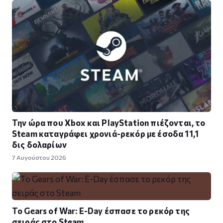
Την ώρα που Xbox και PlayStation πιέζονται, το
Steam καταγράφει χρονιά-ρεκόρ με έσοδα 11,1
δις δολαρίων
7 Αυγούστου 2026
Το Gears of War: E-Day έσπασε το ρεκόρ της
σειράς στο Steam