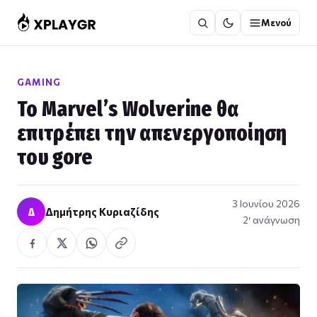
Μετάβαση
Μενού
στο
περιεχόμενο
GAMING
Το Marvel’s Wolverine θα
επιτρέπει την απενεργοποίηση
του gore
3 Ιουνίου 2026
Δ
Δημήτρης Κυριαζίδης
2′ ανάγνωση