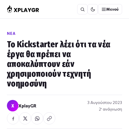
Μετάβαση
Μενού
στο
περιεχόμενο
ΝΈΑ
Το Kickstarter λέει ότι τα νέα
έργα θα πρέπει να
αποκαλύπτουν εάν
χρησιμοποιούν τεχνητή
νοημοσύνη
3 Αυγούστου 2023
X
XplayGR
2′ ανάγνωση