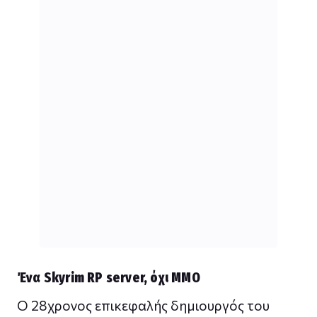
Ένα Skyrim RP server, όχι MMO
Ο 28χρονος επικεφαλής δημιουργός του