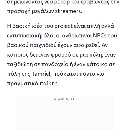
σημειώνοντας νέο ρεκόρ και τραβώντας την
προσοχή μεγάλων streamers.
Η βασική ιδέα του project είναι απλή αλλά
εντυπωσιακή: όλοι οι ανθρώπινοι NPCs του
βασικού παιχνιδιού έχουν αφαιρεθεί. Αν
κάποιος δει έναν φρουρό σε μια πύλη, έναν
ταξιδιώτη σε πανδοχείο ή έναν κάτοικο σε
πόλη της Tamriel, πρόκειται πάντα για
πραγματικό παίκτη.
ΔΙΑΦΉΜΙΣΗ