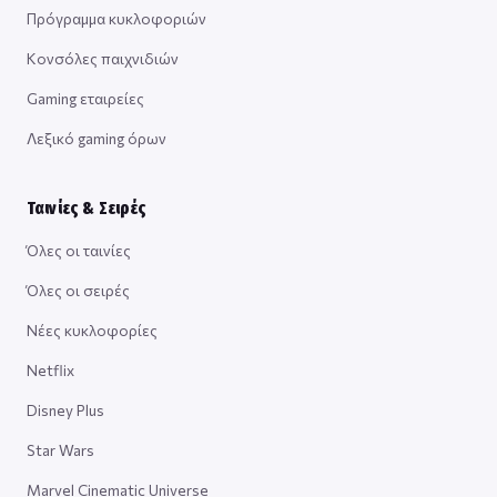
Πρόγραμμα κυκλοφοριών
Κονσόλες παιχνιδιών
Gaming εταιρείες
Λεξικό gaming όρων
Ταινίες & Σειρές
Όλες οι ταινίες
Όλες οι σειρές
Νέες κυκλοφορίες
Netflix
Disney Plus
Star Wars
Marvel Cinematic Universe