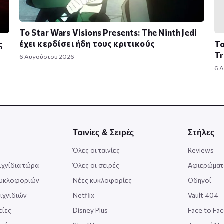
Το Star Wars Visions Presents: The Ninth Jedi
έχει κερδίσει ήδη τους κριτικούς
ς
Το
Tr
6 Αυγούστου 2026
6 
Ταινίες & Σειρές
Στήλες
Όλες οι ταινίες
Reviews
ιχνίδια τώρα
Όλες οι σειρές
Αφιερώματ
κυκλοφοριών
Νέες κυκλοφορίες
Οδηγοί
ιχνιδιών
Netflix
Vault 404
είες
Disney Plus
Face to Fa