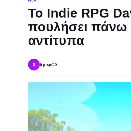
ΝΈΑ
Το Indie RPG Dav
πουλήσει πάνω 
αντίτυπα
X
XplayGR