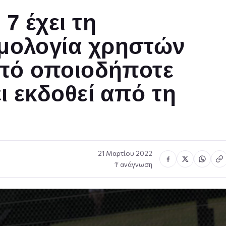
7 έχει τη
μολογία χρηστών
από οποιοδήποτε
ι εκδοθεί από τη
21 Μαρτίου 2022
1′ ανάγνωση