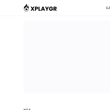
Μετάβαση
G
στο
περιεχόμενο