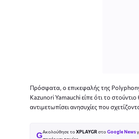
Πρόσφατα, ο επικεφαλής της Polyphony 
Kazunori Yamauchi είπε ότι το στούντιο 
αντιμετωπίσει ανησυχίες που σχετίζοντα
Ακολούθησε το
XPLAYGR
στο
Google News
γ
G
σειρές και ταινίες.