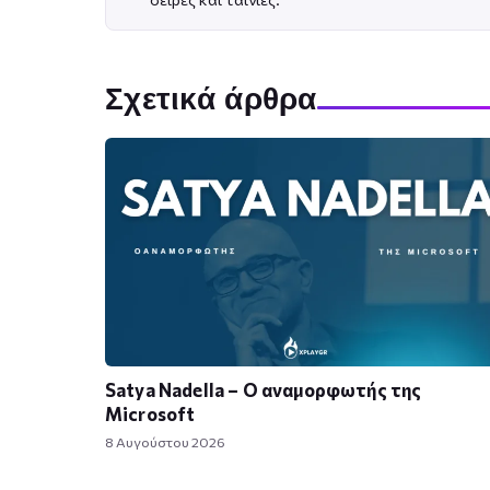
Σχετικά άρθρα
Satya Nadella – Ο αναμορφωτής της
Microsoft
8 Αυγούστου 2026