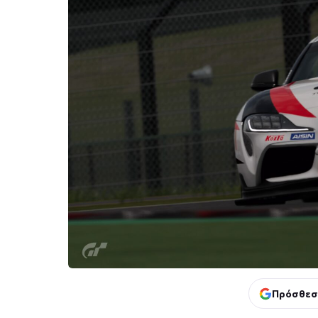
Πρόσθεσ