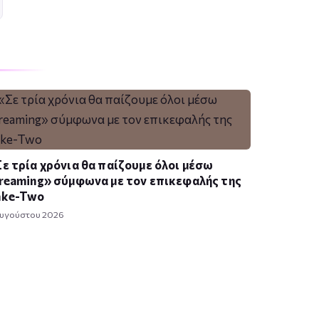
ε τρία χρόνια θα παίζουμε όλοι μέσω
reaming» σύμφωνα με τον επικεφαλής της
ake-Two
Αυγούστου 2026