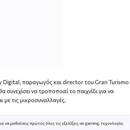
Digital, παραγωγός και director του Gran Turismo
θα συνεχίσει να τροποποιεί το παιχνίδι για να
ι με τις μικροσυναλλαγές.
ια να μαθαίνεις πρώτος όλες τις εξελίξεις σε gaming, τεχνολογία,