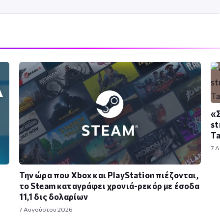
«Σ
st
T
7 
Την ώρα που Xbox και PlayStation πιέζονται,
το Steam καταγράφει χρονιά-ρεκόρ με έσοδα
11,1 δις δολαρίων
7 Αυγούστου 2026