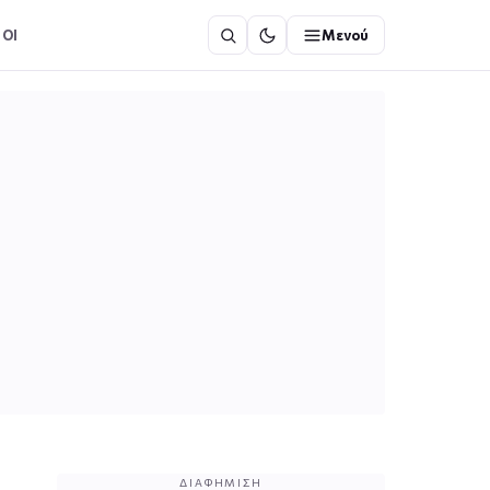
ΟΙ
Μενού
ΔΙΑΦΉΜΙΣΗ