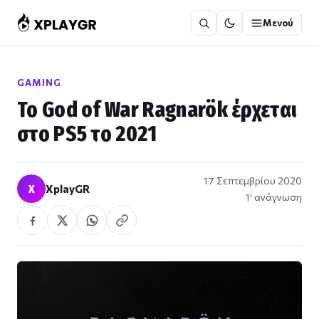
Μετάβαση
Μενού
στο
περιεχόμενο
GAMING
Το God of War Ragnarök έρχεται
στο PS5 το 2021
17 Σεπτεμβρίου 2020
X
XplayGR
1′ ανάγνωση