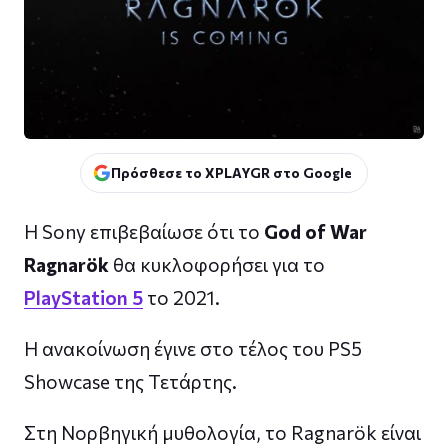
Πρόσθεσε το XPLAYGR στο Google
Η Sony επιβεβαίωσε ότι το
God of War
Ragnarök
θα κυκλοφορήσει για το
PlayStation 5
το 2021.
Η ανακοίνωση έγινε στο τέλος του PS5
Showcase της Τετάρτης.
Στη Νορβηγική μυθολογία, το Ragnarök είναι