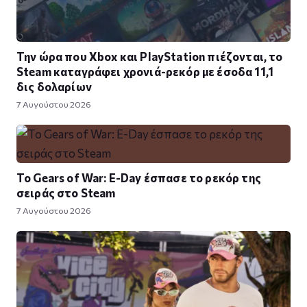
Την ώρα που Xbox και PlayStation πιέζονται, το
Steam καταγράφει χρονιά-ρεκόρ με έσοδα 11,1
δις δολαρίων
7 Αυγούστου 2026
Το Gears of War: E-Day έσπασε το ρεκόρ της
σειράς στο Steam
7 Αυγούστου 2026