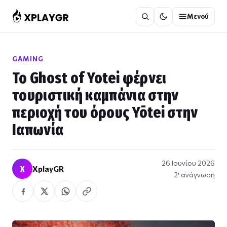
Μετάβαση
Μενού
στο
περιεχόμενο
GAMING
Το Ghost of Yotei φέρνει
τουριστική καμπάνια στην
περιοχή του όρους Yōtei στην
Ιαπωνία
26 Ιουνίου 2026
X
XplayGR
2′ ανάγνωση