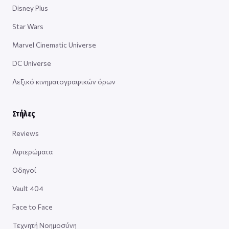
Disney Plus
Star Wars
Marvel Cinematic Universe
DC Universe
Λεξικό κινηματογραφικών όρων
Στήλες
Reviews
Αφιερώματα
Οδηγοί
Vault 404
Face to Face
Τεχνητή Νοημοσύνη