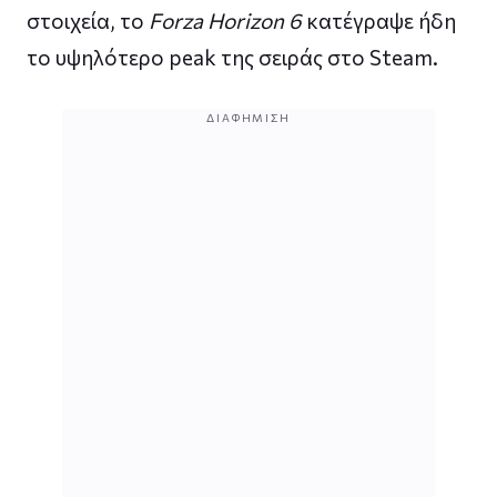
στοιχεία, το
Forza Horizon 6
κατέγραψε ήδη
το υψηλότερο peak της σειράς στο Steam.
ΔΙΑΦΉΜΙΣΗ