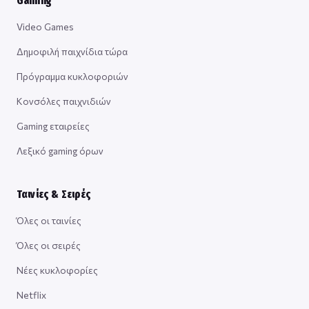
Gaming
Video Games
Δημοφιλή παιχνίδια τώρα
Πρόγραμμα κυκλοφοριών
Κονσόλες παιχνιδιών
Gaming εταιρείες
Λεξικό gaming όρων
Ταινίες & Σειρές
Όλες οι ταινίες
Όλες οι σειρές
Νέες κυκλοφορίες
Netflix