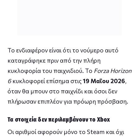
Το ενδιαφέρον είναι ότι το νούμερο αυτό
καταγράφηκε πριν από την πλήρη
κυκλοφορία του παιχνιδιού. Το
Forza Horizon
6
κυκλοφορεί επίσημα στις
19 Μαΐου 2026
,
όταν θα μπουν στο παιχνίδι και όσοι δεν
πλήρωσαν επιπλέον για πρόωρη πρόσβαση.
Τα στοιχεία δεν περιλαμβάνουν το Xbox
Οι αριθμοί αφορούν μόνο το Steam και όχι