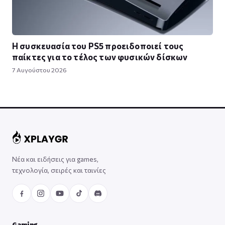
Η συσκευασία του PS5 προειδοποιεί τους
παίκτες για το τέλος των φυσικών δίσκων
7 Αυγούστου 2026
Νέα και ειδήσεις για games,
τεχνολογία, σειρές και ταινίες