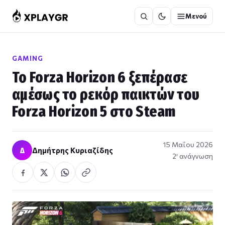
Μετάβαση
Μενού
στο
περιεχόμενο
GAMING
Το Forza Horizon 6 ξεπέρασε
αμέσως το ρεκόρ παικτών του
Forza Horizon 5 στο Steam
15 Μαΐου 2026
Δ
Δημήτρης Κυριαζίδης
2′ ανάγνωση