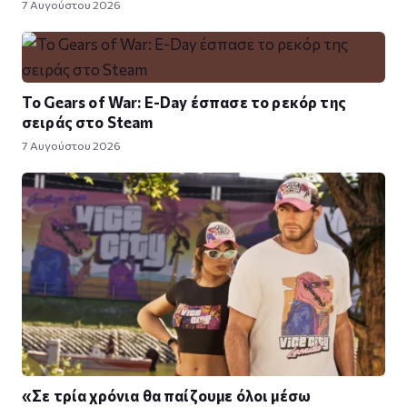
7 Αυγούστου 2026
Το Gears of War: E-Day έσπασε το ρεκόρ της
σειράς στο Steam
7 Αυγούστου 2026
«Σε τρία χρόνια θα παίζουμε όλοι μέσω