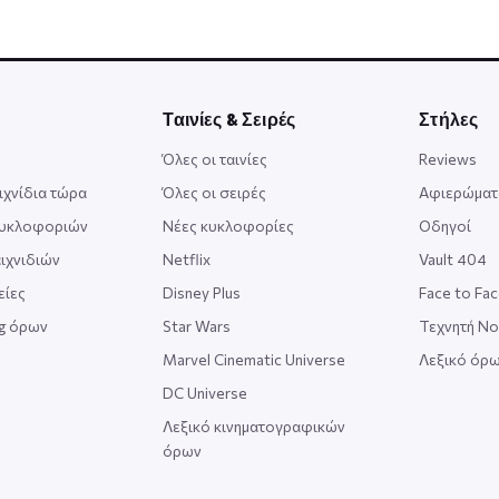
Ταινίες & Σειρές
Στήλες
Όλες οι ταινίες
Reviews
ιχνίδια τώρα
Όλες οι σειρές
Αφιερώματ
κυκλοφοριών
Νέες κυκλοφορίες
Οδηγοί
ιχνιδιών
Netflix
Vault 404
είες
Disney Plus
Face to Fa
ng όρων
Star Wars
Τεχνητή Ν
Marvel Cinematic Universe
Λεξικό όρω
DC Universe
Λεξικό κινηματογραφικών
όρων