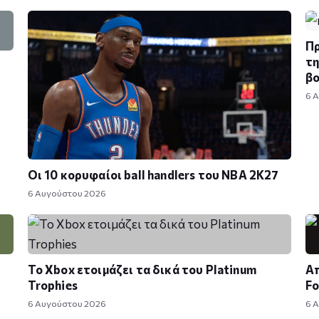
Πρ
τη
βο
6 
Οι 10 κορυφαίοι ball handlers του NBA 2K27
6 Αυγούστου 2026
Το Xbox ετοιμάζει τα δικά του Platinum
Απ
Trophies
Fo
6 Αυγούστου 2026
6 