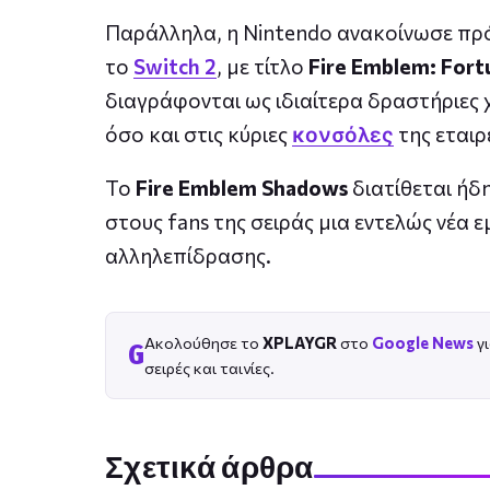
Παράλληλα, η Nintendo ανακοίνωσε πρόσ
το
Switch 2
, με τίτλο
Fire Emblem: Fort
διαγράφονται ως ιδιαίτερα δραστήριες χ
όσο και στις κύριες
κονσόλες
της εταιρ
Το
Fire Emblem Shadows
διατίθεται ήδ
στους fans της σειράς μια εντελώς νέα 
αλληλεπίδρασης.
Ακολούθησε το
XPLAYGR
στο
Google News
γι
G
σειρές και ταινίες.
Σχετικά άρθρα