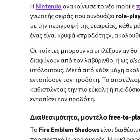
Η
Nintendo
ανακοίνωσε το νέο mobile
π
γνωστής σειράς που συνδυάζει
role-pla
με την περιγραφή της εταιρείας, κάθε μ
ένας είναι κρυφά «προδότης», ακολουθώ
Οι παίκτες μπορούν να επιλέξουν αν θα
διαφύγουν από τον λαβύρινθο, ή ως
dis
υπόλοιπους. Μετά από κάθε μάχη ακολ
εντοπίσουν τον προδότη. Το αποτέλεσμ
καθιστώντας την πιο εύκολη ή πιο δύσκ
εντοπίσει τον προδότη.
Διαθεσιμότητα, μοντέλο free-to-pl
Το
Fire Emblem Shadows
είναι διαθέσιμ
προαιρετικά in-app αγορές. Η κυκλοφορ