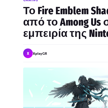
GAMING
Το Fire Emblem Sh
από το Among Us σ
εμπειρία της Nint
X
XplayGR