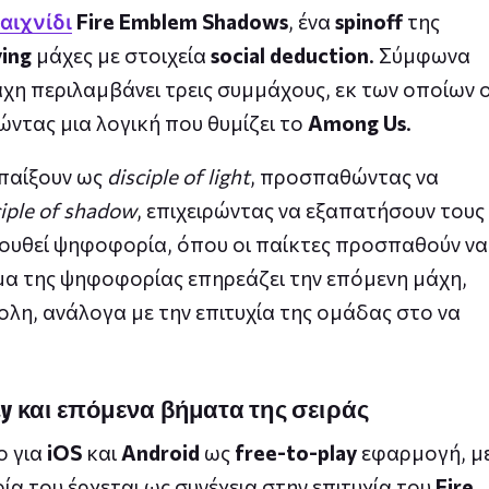
αιχνίδι
Fire Emblem Shadows
, ένα
spinoff
της
ying
μάχες με στοιχεία
social deduction
. Σύμφωνα
άχη περιλαμβάνει τρεις συμμάχους, εκ των οποίων 
ντας μια λογική που θυμίζει το
Among Us
.
 παίξουν ως
disciple of light
, προσπαθώντας να
ciple of shadow
, επιχειρώντας να εξαπατήσουν τους
ουθεί ψηφοφορία, όπου οι παίκτες προσπαθούν να
α της ψηφοφορίας επηρεάζει την επόμενη μάχη,
ολη, ανάλογα με την επιτυχία της ομάδας στο να
ay και επόμενα βήματα της σειράς
ο για
iOS
και
Android
ως
free-to-play
εφαρμογή, μ
ία του έρχεται ως συνέχεια στην επιτυχία του
Fire