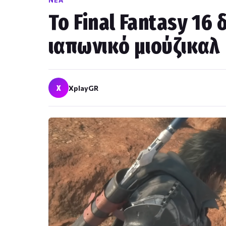
ΝΈΑ
Το Final Fantasy 16
ιαπωνικό μιούζικαλ
X
XplayGR