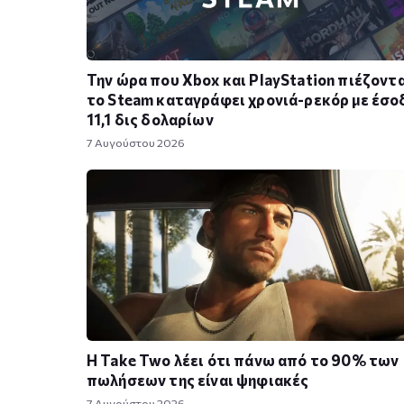
Την ώρα που Xbox και PlayStation πιέζοντα
το Steam καταγράφει χρονιά-ρεκόρ με έσο
11,1 δις δολαρίων
7 Αυγούστου 2026
Η Take Twο λέει ότι πάνω από το 90% των
πωλήσεων της είναι ψηφιακές
7 Αυγούστου 2026