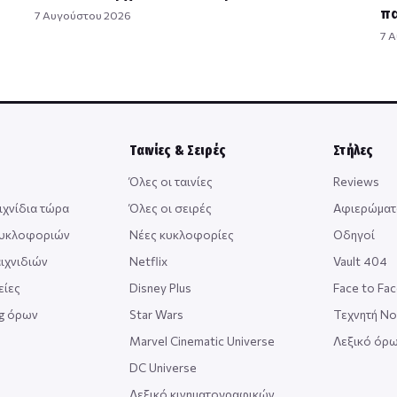
πα
7 Αυγούστου 2026
7 
Ταινίες & Σειρές
Στήλες
Όλες οι ταινίες
Reviews
ιχνίδια τώρα
Όλες οι σειρές
Αφιερώματ
κυκλοφοριών
Νέες κυκλοφορίες
Οδηγοί
ιχνιδιών
Netflix
Vault 404
είες
Disney Plus
Face to Fa
ng όρων
Star Wars
Τεχνητή Ν
Marvel Cinematic Universe
Λεξικό όρω
DC Universe
Λεξικό κινηματογραφικών