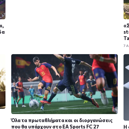
ι,
«Σ
δα
st
T
7 
Όλα τα πρωταθλήματα και οι διοργανώσεις
που θα υπάρχουν στο EA Sports FC 27
Η 