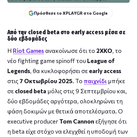
Πρόσθεσε το XPLAYGR στο Google
Από την closed beta στο early access μέσα σε
δύο εβδομάδες
Η
Riot Games
ανακοίνωσε ότι το
2XKO
, το
νέο fighting game spinoff του
League of
Legends
, θα κυκλοφορήσει σε
early access
στις
7 Οκτωβρίου 2025
. Το
παιχνίδι
μπήκε
σε
closed beta
μόλις στις 9 Σεπτεμβρίου και,
δύο εβδομάδες αργότερα, ολοκληρώνει τη
φάση δοκιμών με θετικά αποτελέσματα. Ο
executive producer
Tom Cannon
εξήγησε ότι
η beta είχε στόχο να ελεγχθεί η υποδομή των