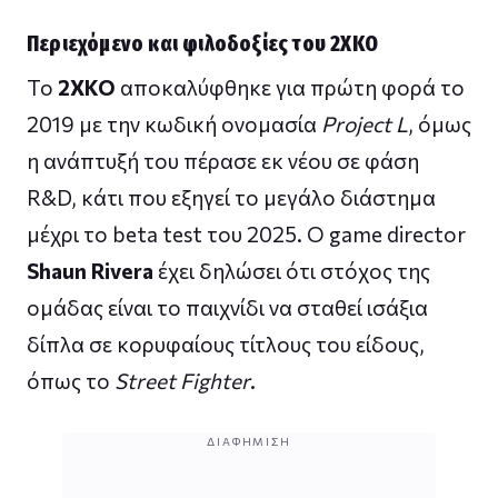
Περιεχόμενο και φιλοδοξίες του 2XKO
Το
2XKO
αποκαλύφθηκε για πρώτη φορά το
2019 με την κωδική ονομασία
Project L
, όμως
η ανάπτυξή του πέρασε εκ νέου σε φάση
R&D, κάτι που εξηγεί το μεγάλο διάστημα
μέχρι το beta test του 2025. Ο game director
Shaun Rivera
έχει δηλώσει ότι στόχος της
ομάδας είναι το παιχνίδι να σταθεί ισάξια
δίπλα σε κορυφαίους τίτλους του είδους,
όπως το
Street Fighter
.
ΔΙΑΦΉΜΙΣΗ