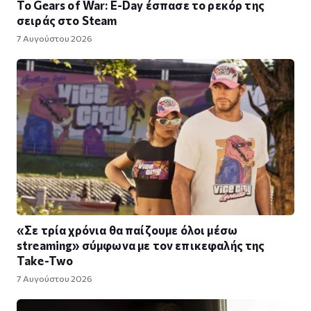
Το Gears of War: E-Day έσπασε το ρεκόρ της
σειράς στο Steam
7 Αυγούστου 2026
«Σε τρία χρόνια θα παίζουμε όλοι μέσω
streaming» σύμφωνα με τον επικεφαλής της
Take-Two
7 Αυγούστου 2026