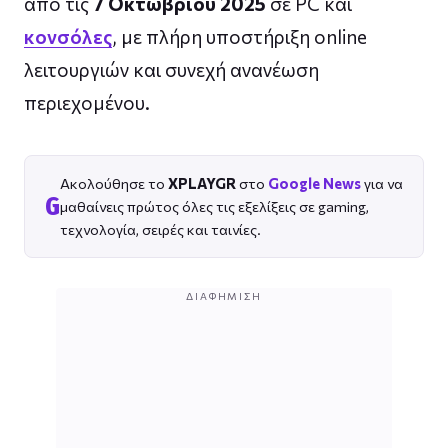
από τις
7 Οκτωβρίου 2025
σε PC και
κονσόλες
, με πλήρη υποστήριξη online
λειτουργιών και συνεχή ανανέωση
περιεχομένου.
Ακολούθησε το
XPLAYGR
στο
Google News
για να
G
μαθαίνεις πρώτος όλες τις εξελίξεις σε gaming,
τεχνολογία, σειρές και ταινίες.
ΔΙΑΦΉΜΙΣΗ