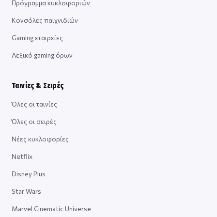
Πρόγραμμα κυκλοφοριών
Κονσόλες παιχνιδιών
Gaming εταιρείες
Λεξικό gaming όρων
Ταινίες & Σειρές
Όλες οι ταινίες
Όλες οι σειρές
Νέες κυκλοφορίες
Netflix
Disney Plus
Star Wars
Marvel Cinematic Universe