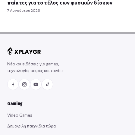
παίκτες για το τέλος των φυσικών δίσκων
7 Αυγούστου 2026
Νέα και ειδήσεις για games,
τεχνολογία, σειρές και ταινίες
Gaming
Video Games
Δημοφιλή παιχνίδια τώρα