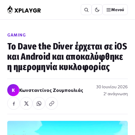
Μετάβαση
Μενού
στο
περιεχόμενο
GAMING
Το Dave the Diver έρχεται σε iOS
και Android και αποκαλύφθηκε
η ημερομηνία κυκλοφορίας
30 Ιουνίου 2026
Κ
Κωνσταντίνος Ζουμπουλιάς
2′ ανάγνωση