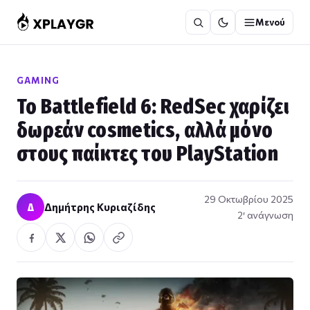
Μετάβαση
Μενού
στο
περιεχόμενο
GAMING
Το Battlefield 6: RedSec χαρίζει
δωρεάν cosmetics, αλλά μόνο
στους παίκτες του PlayStation
29 Οκτωβρίου 2025
Δ
Δημήτρης Κυριαζίδης
2′ ανάγνωση