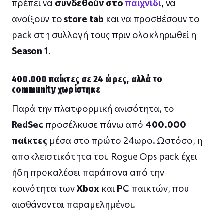
πρέπει να
συνδεθούν στο
παιχνίδι
, να
ανοίξουν το
store tab
και να προσθέσουν το
pack στη συλλογή τους πριν ολοκληρωθεί η
Season 1
.
400.000 παίκτες σε 24 ώρες, αλλά το
community χωρίστηκε
Παρά την πλατφορμική ανισότητα, το
RedSec
προσέλκυσε πάνω από
400.000
παίκτες
μέσα στο πρώτο 24ωρο. Ωστόσο, η
αποκλειστικότητα του Rogue Ops pack έχει
ήδη προκαλέσει παράπονα από την
κοινότητα των
Xbox
και
PC
παικτών, που
αισθάνονται παραμελημένοι.