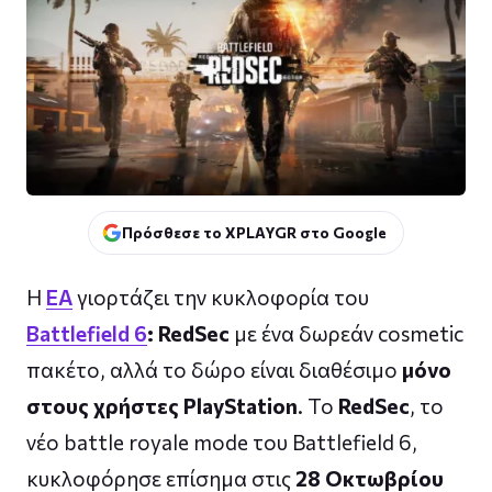
Πρόσθεσε το XPLAYGR στο Google
Η
EA
γιορτάζει την κυκλοφορία του
Battlefield 6
: RedSec
με ένα δωρεάν cosmetic
πακέτο, αλλά το δώρο είναι διαθέσιμο
μόνο
στους χρήστες PlayStation
. Το
RedSec
, το
νέο battle royale mode του Battlefield 6,
κυκλοφόρησε επίσημα στις
28 Οκτωβρίου