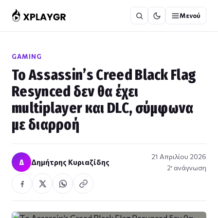
Μετάβαση
Μενού
στο
περιεχόμενο
GAMING
Το Assassin’s Creed Black Flag
Resynced δεν θα έχει
multiplayer και DLC, σύμφωνα
με διαρροή
21 Απριλίου 2026
Δ
Δημήτρης Κυριαζίδης
2′ ανάγνωση