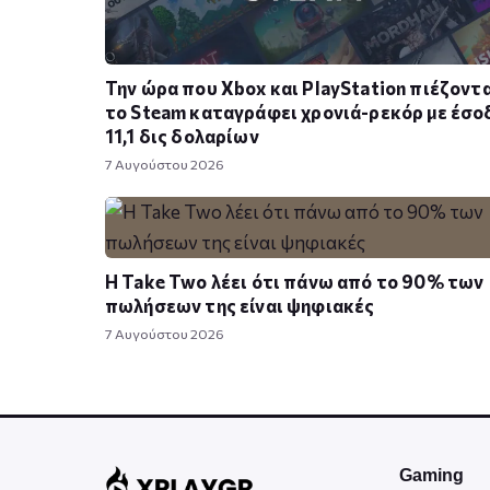
Την ώρα που Xbox και PlayStation πιέζοντα
το Steam καταγράφει χρονιά-ρεκόρ με έσο
11,1 δις δολαρίων
7 Αυγούστου 2026
Η Take Twο λέει ότι πάνω από το 90% των
πωλήσεων της είναι ψηφιακές
7 Αυγούστου 2026
Gaming