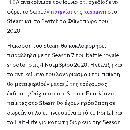
Η EA ανακοίνωσε τον Ιούνιο ότι σχεδίαζε να
φέρει το δωρεάν
παιχνίδι
της
Respawn
στο
Steam και το Switch το Φθινόπωρο του
2020.
Η έκδοση του Steam θα κυκλοφορήσει
παράλληλα με τη Season 7 του battle royale
shooter στις 4 Νοεμβρίου 2020. Η εξέλιξη και
το αντικείμενα του λογαριασμού του παίκτη
θα μεταφερθούν μεταξύ της τρέχουσας
έκδοσης Origin και του Steam. Επιπλέον οι
παίκτες στο Steam θα έχουν πρόσβαση σε
δωρεάν όπλα εμπνευσμένα από το Portal και
το Half-Life για κατά τη διάρκεια της Season