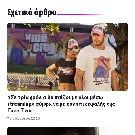
Σχετικά άρθρα
«Σε τρία χρόνια θα παίζουμε όλοι μέσω
streaming» σύμφωνα με τον επικεφαλής της
Take-Two
7 Αυγούστου 2026