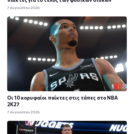
7 Αυγούστου 2026
Οι 10 κορυφαίοι παίκτες στις τάπες στο NBA
2K27
7 Αυγούστου 2026