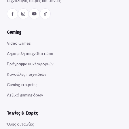
τεχνολογία, σειρές και ταινίες
Gaming
Video Games
Δημοφιλή παιχνίδια τώρα
Πρόγραμμα κυκλοφοριών
Κονσόλες παιχνιδιών
Gaming εταιρείες
Λεξικό gaming όρων
Ταινίες & Σειρές
Όλες οι ταινίες