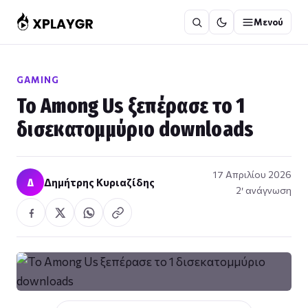
Μετάβαση
Μενού
στο
περιεχόμενο
GAMING
Το Among Us ξεπέρασε το 1
δισεκατομμύριο downloads
17 Απριλίου 2026
Δ
Δημήτρης Κυριαζίδης
2′ ανάγνωση