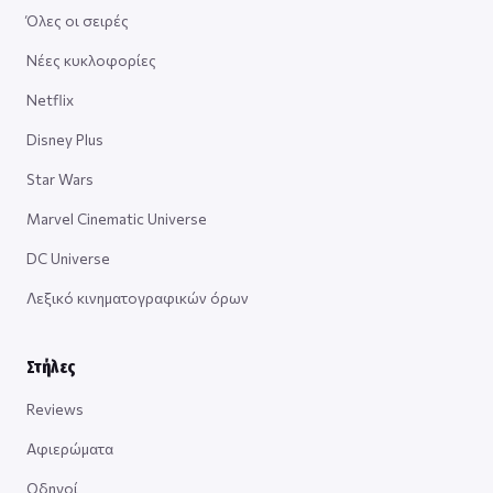
Όλες οι σειρές
Νέες κυκλοφορίες
Netflix
Disney Plus
Star Wars
Marvel Cinematic Universe
DC Universe
Λεξικό κινηματογραφικών όρων
Στήλες
Reviews
Αφιερώματα
Οδηγοί