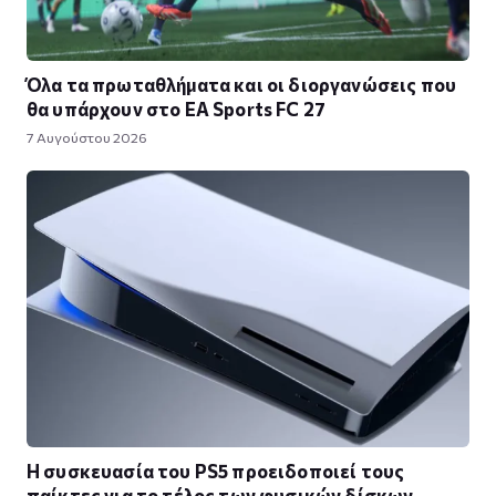
Όλα τα πρωταθλήματα και οι διοργανώσεις που
θα υπάρχουν στο EA Sports FC 27
7 Αυγούστου 2026
Η συσκευασία του PS5 προειδοποιεί τους
παίκτες για το τέλος των φυσικών δίσκων