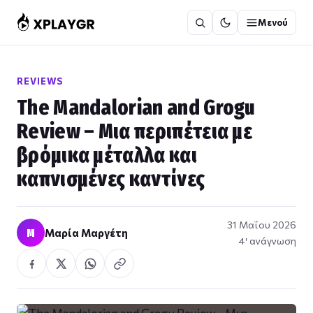
Μετάβαση
Μενού
στο
περιεχόμενο
REVIEWS
The Mandalorian and Grogu
Review – Μια περιπέτεια με
βρόμικα μέταλλα και
καπνισμένες καντίνες
31 Μαΐου 2026
Μ
Μαρία Μαργέτη
4′ ανάγνωση